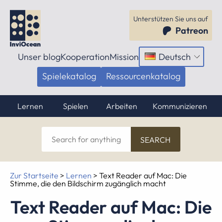
Unterstützen Sie uns auf
Patreon
Unser blog
Kooperation
Mission
Deutsch
Menü
öffnen
Spielekatalog
Ressourcenkatalog
Lernen
Spielen
Arbeiten
Kommunizieren
Search
for
anything
Zur Startseite
>
Lernen
>
Text Reader auf Mac: Die
Stimme, die den Bildschirm zugänglich macht
Text Reader auf Mac: Die