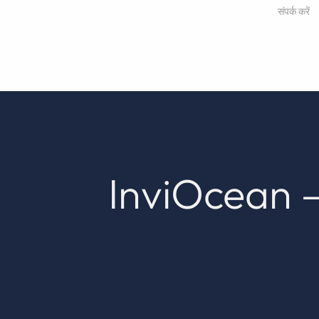
संपर्क करें
InviOcean –