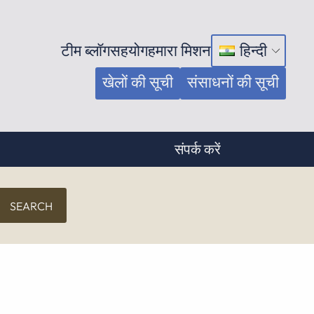
टीम ब्लॉग
सहयोग
हमारा मिशन
हिन्दी
मेनू
खोलें
खेलों की सूची
संसाधनों की सूची
संपर्क करें