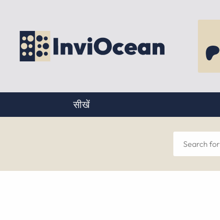
सीखें
Sear
for
anyt