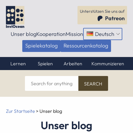
Unterstützen Sie uns auf
Patreon
Unser blog
Kooperation
Mission
Deutsch
Menü
öffnen
Spielekatalog
Ressourcenkatalog
Lernen
Spielen
Arbeiten
Kommunizieren
Search
for
anything
Zur Startseite
>
Unser blog
Unser blog