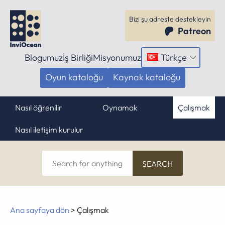
Bizi şu adreste destekleyin
Patreon
Blogumuz
İş Birliği
Misyonumuz
Türkçe
Menüyü
aç
Oyun kataloğu
Kaynak kataloğu
Nasıl öğrenilir
Oynamak
Çalışmak
Nasıl iletişim kurulur
Search
for
anything
Ana sayfaya dön
>
Çalışmak