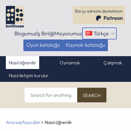
Bizi şu adreste destekleyin
Patreon
Blogumuz
İş Birliği
Misyonumuz
Türkçe
Menüyü
aç
Oyun kataloğu
Kaynak kataloğu
Nasıl öğrenilir
Oynamak
Çalışmak
Nasıl iletişim kurulur
Search
for
anything
Ana sayfaya dön
>
Nasıl öğrenilir