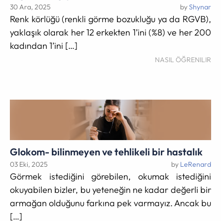
30 Ara, 2025
by
Shynar
Renk körlüğü (renkli görme bozukluğu ya da RGVB),
yaklaşık olarak her 12 erkekten 1’ini (%8) ve her 200
kadından 1’ini […]
NASIL ÖĞRENILIR
Glokom- bilinmeyen ve tehlikeli bir hastalık
03 Eki, 2025
by
LeRenard
Görmek istediğini görebilen, okumak istediğini
okuyabilen bizler, bu yeteneğin ne kadar değerli bir
armağan olduğunu farkına pek varmayız. Ancak bu
[…]