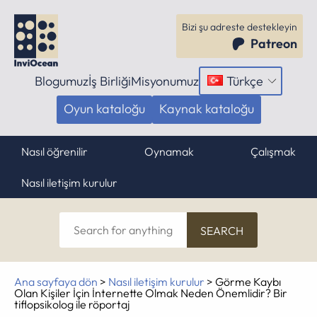
Bizi şu adreste destekleyin
Patreon
Blogumuz
İş Birliği
Misyonumuz
Türkçe
Menüyü
aç
Oyun kataloğu
Kaynak kataloğu
Nasıl öğrenilir
Oynamak
Çalışmak
Nasıl iletişim kurulur
Search
for
anything
Ana sayfaya dön
>
Nasıl iletişim kurulur
>
Görme Kaybı
Olan Kişiler İçin İnternette Olmak Neden Önemlidir? Bir
tiflopsikolog ile röportaj