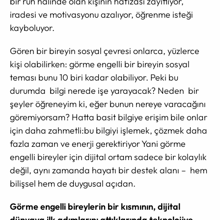
bir ruh halinde olan kişinin hafızası zayıflıyor,
iradesi ve motivasyonu azalıyor, öğrenme isteği
kayboluyor.
Gören bir bireyin sosyal çevresi onlarca, yüzlerce
kişi olabilirken: görme engelli bir bireyin sosyal
teması bunu 10 biri kadar olabiliyor. Peki bu
durumda bilgi nerede işe yarayacak? Neden bir
şeyler öğreneyim ki, eğer bunun nereye varacağını
göremiyorsam? Hatta basit bilgiye erişim bile onlar
için daha zahmetli:bu bilgiyi işlemek, çözmek daha
fazla zaman ve enerji gerektiriyor Yani görme
engelli bireyler için dijital ortam sadece bir kolaylık
değil, aynı zamanda hayatı bir destek alanı – hem
bilişsel hem de duygusal açıdan.
Görme engelli bireylerin bir kısmının, dijital
dünyaya ilk adımlarını attıklarında teknolojiye