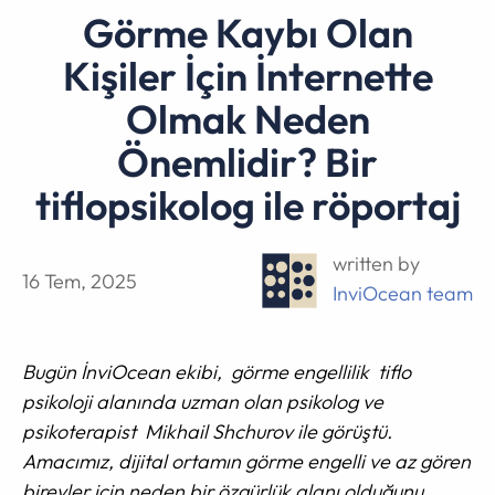
Görme Kaybı Olan
Kişiler İçin İnternette
Olmak Neden
Önemlidir? Bir
tiflopsikolog ile röportaj
written by
16 Tem, 2025
InviOcean team
Bugün İnviOcean ekibi, görme engellilik tiflo
psikoloji alanında uzman olan psikolog ve
psikoterapist Mikhail Shchurov ile görüştü.
Amacımız, dijital ortamın görme engelli ve az gören
bireyler için neden bir özgürlük alanı olduğunu