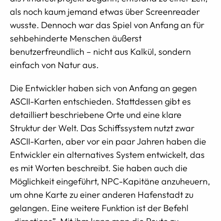
als noch kaum jemand etwas über Screenreader
wusste. Dennoch war das Spiel von Anfang an für
sehbehinderte Menschen äußerst
benutzerfreundlich – nicht aus Kalkül, sondern
einfach von Natur aus.
Die Entwickler haben sich von Anfang an gegen
ASCII-Karten entschieden. Stattdessen gibt es
detailliert beschriebene Orte und eine klare
Struktur der Welt. Das Schiffssystem nutzt zwar
ASCII-Karten, aber vor ein paar Jahren haben die
Entwickler ein alternatives System entwickelt, das
es mit Worten beschreibt. Sie haben auch die
Möglichkeit eingeführt, NPC-Kapitäne anzuheuern,
um ohne Karte zu einer anderen Hafenstadt zu
gelangen. Eine weitere Funktion ist der Befehl