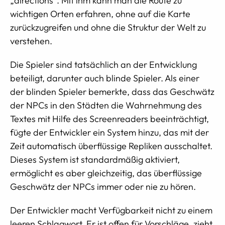
„directions”. Mit ihm kann man die Route zu
wichtigen Orten erfahren, ohne auf die Karte
zurückzugreifen und ohne die Struktur der Welt zu
verstehen.
Die Spieler sind tatsächlich an der Entwicklung
beteiligt, darunter auch blinde Spieler. Als einer
der blinden Spieler bemerkte, dass das Geschwätz
der NPCs in den Städten die Wahrnehmung des
Textes mit Hilfe des Screenreaders beeinträchtigt,
fügte der Entwickler ein System hinzu, das mit der
Zeit automatisch überflüssige Repliken ausschaltet.
Dieses System ist standardmäßig aktiviert,
ermöglicht es aber gleichzeitig, das überflüssige
Geschwätz der NPCs immer oder nie zu hören.
Der Entwickler macht Verfügbarkeit nicht zu einem
leeren Schlagwort. Er ist offen für Vorschläge, zieht