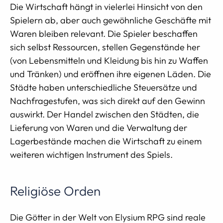
Die Wirtschaft hängt in vielerlei Hinsicht von den
Spielern ab, aber auch gewöhnliche Geschäfte mit
Waren bleiben relevant. Die Spieler beschaffen
sich selbst Ressourcen, stellen Gegenstände her
(von Lebensmitteln und Kleidung bis hin zu Waffen
und Tränken) und eröffnen ihre eigenen Läden. Die
Städte haben unterschiedliche Steuersätze und
Nachfragestufen, was sich direkt auf den Gewinn
auswirkt. Der Handel zwischen den Städten, die
Lieferung von Waren und die Verwaltung der
Lagerbestände machen die Wirtschaft zu einem
weiteren wichtigen Instrument des Spiels.
Religiöse Orden
Die Götter in der Welt von Elysium RPG sind reale