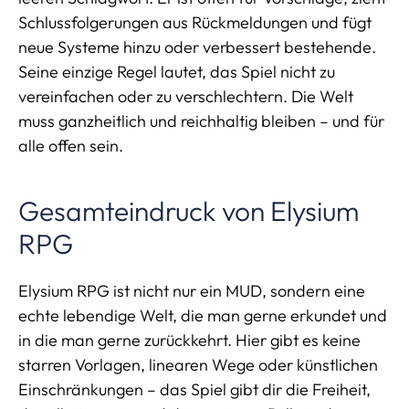
Schlussfolgerungen aus Rückmeldungen und fügt
neue Systeme hinzu oder verbessert bestehende.
Seine einzige Regel lautet, das Spiel nicht zu
vereinfachen oder zu verschlechtern. Die Welt
muss ganzheitlich und reichhaltig bleiben – und für
alle offen sein.
Gesamteindruck von Elysium
RPG
Elysium RPG ist nicht nur ein MUD, sondern eine
echte lebendige Welt, die man gerne erkundet und
in die man gerne zurückkehrt. Hier gibt es keine
starren Vorlagen, linearen Wege oder künstlichen
Einschränkungen – das Spiel gibt dir die Freiheit,