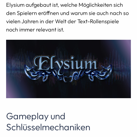
Elysium aufgebaut ist, welche Möglichkeiten sich
den Spielern eröffnen und warum sie auch nach so
vielen Jahren in der Welt der Text-Rollenspiele
noch immer relevant ist.
Gameplay und
Schlüsselmechaniken