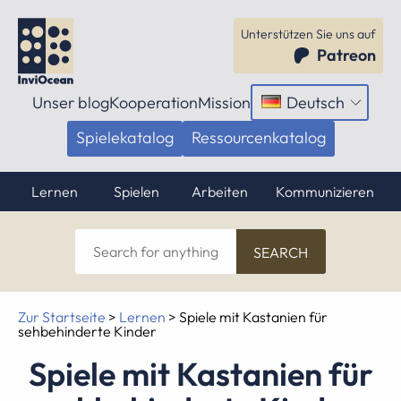
Unterstützen Sie uns auf
Patreon
Unser blog
Kooperation
Mission
Deutsch
Menü
öffnen
Spielekatalog
Ressourcenkatalog
Lernen
Spielen
Arbeiten
Kommunizieren
Search
for
anything
Zur Startseite
>
Lernen
>
Spiele mit Kastanien für
sehbehinderte Kinder
Spiele mit Kastanien für