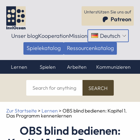
Unterstützen Sie uns auf
Patreon
Unser blog
Kooperation
Mission
Deutsch
Menü
öffnen
Spielekatalog
Ressourcenkatalog
Lernen
Spielen
Arbeiten
Kommunizieren
Search
for
anything
Zur Startseite
>
Lernen
>
OBS blind bedienen: Kapitel 1.
Das Programm kennenlernen
OBS blind bedienen: