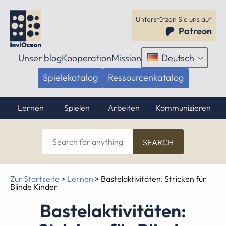
Unterstützen Sie uns auf
Patreon
Unser blog
Kooperation
Mission
Deutsch
Menü
öffnen
Spielekatalog
Ressourcenkatalog
Lernen
Spielen
Arbeiten
Kommunizieren
Search
for
anything
Zur Startseite
>
Lernen
>
Bastelaktivitäten: Stricken für
Blinde Kinder
Bastelaktivitäten: