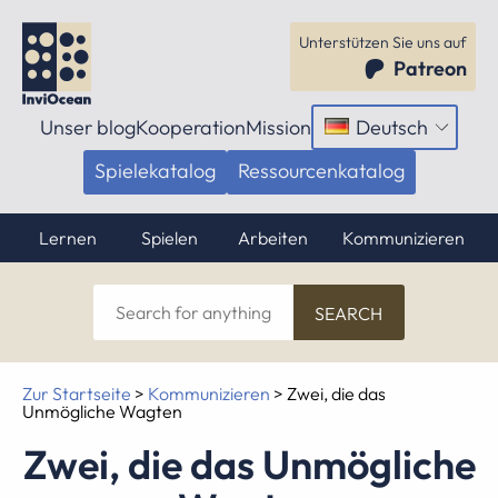
Unterstützen Sie uns auf
Patreon
Unser blog
Kooperation
Mission
Deutsch
Menü
öffnen
Spielekatalog
Ressourcenkatalog
Lernen
Spielen
Arbeiten
Kommunizieren
Search
for
anything
Zur Startseite
>
Kommunizieren
>
Zwei, die das
Unmögliche Wagten
Zwei, die das Unmögliche