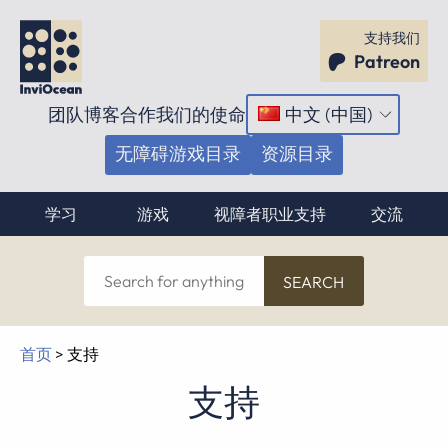
支持我们
Patreon
团队博客
合作
我们的使命
中文 (中国)
打
开
无障碍游戏目录
资源目录
菜
单
学习
游戏
视障者职业支持
交流
Search
for
anything
首页
>
支持
支持