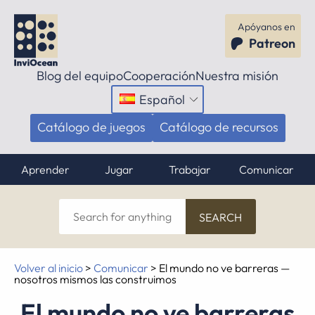
Apóyanos en
Patreon
Blog del equipo
Cooperación
Nuestra misión
Español
Abrir
el
Catálogo de juegos
Catálogo de recursos
menú
Aprender
Jugar
Trabajar
Comunicar
Search
for
anything
Volver al inicio
>
Comunicar
>
El mundo no ve barreras —
nosotros mismos las construimos
El mundo no ve barreras